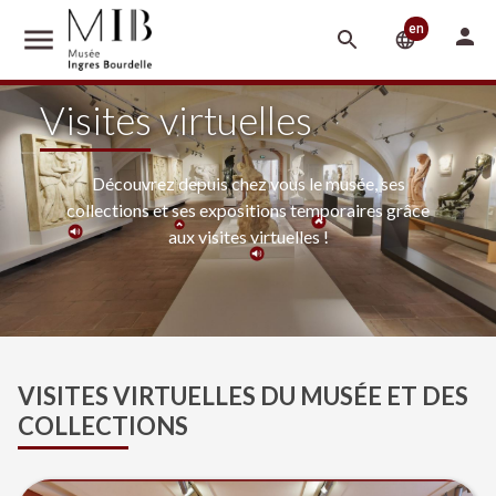
menu
en
person
language
Visites virtuelles
Découvrez depuis chez vous le musée, ses
collections et ses expositions temporaires grâce
aux visites virtuelles !
VISITES VIRTUELLES DU MUSÉE ET DES
COLLECTIONS