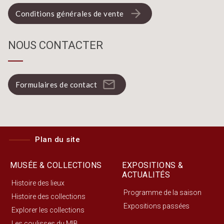
arrow_forward
Conditions générales de vente
NOUS CONTACTER
mail_outline
Formulaires de contact
Plan du site
MUSÉE & COLLECTIONS
EXPOSITIONS &
ACTUALITÉS
Histoire des lieux
Programme de la saison
Histoire des collections
Expositions passées
Explorer les collections
Les coulisses du MIB